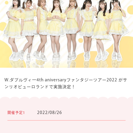
楽しみ方
サービスガイド
よくあるご質問
ニュース
W.ダブルヴィ一4th aniversaryファンタジーツアー2022 がサ
ンリオピューロランドで実施決定！
コラボレーション
公式SNS／アプリ
イベント
2022/08/26
開催予定1