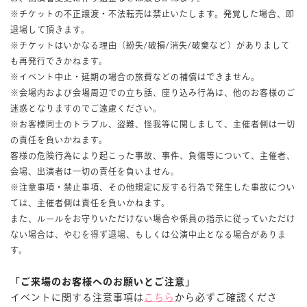
※チケットの不正譲渡・不法転売は禁止いたします。発覚した場合、即
退場して頂きます。
※チケットはいかなる理由（紛失/破損/消失/破棄など）がありまして
も再発行できかねます。
※イベント中止・延期の場合の旅費などの補償はできません。
※会場内および会場周辺での立ち話、座り込み行為は、他のお客様のご
迷惑となりますのでご遠慮ください。
※お客様同士のトラブル、盗難、怪我等に関しまして、主催者側は一切
の責任を負いかねます。
客様の危険行為により起こった事故、事件、負傷等について、主催者、
会場、出演者は一切の責任を負いません。
※注意事項・禁止事項、その他規定に反する行為で発生した事故につい
ては、主催者側は責任を負いかねます。
また、ルールをお守りいただけない場合や係員の指示に従っていただけ
ない場合は、やむを得ず退場、もしくは公演中止となる場合がありま
す。
「ご来場のお客様へのお願いとご注意」
イベントに関する注意事項は
こちら
から必ずご確認くださ