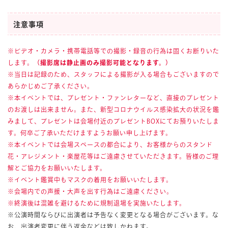
注意事項
※ビデオ・カメラ・携帯電話等での撮影・録音の行為は固くお断りいた
します。
（撮影席は静止画のみ撮影可能となります。）
※当日は記録のため、スタッフによる撮影が入る場合もございますので
あらかじめご了承ください。
※本イベントでは、プレゼント・ファンレターなど、直接のプレゼント
のお渡しは出来ません。また、新型コロナウイルス感染拡大の状況を鑑
みまして、プレゼントは会場付近のプレゼントBOXにてお預りいたしま
す。何卒ご了承いただけますようお願い申し上げます。
※本イベントでは会場スペースの都合により、お客様からのスタンド
花・アレジメント・楽屋花等はご遠慮させていただきます。皆様のご理
解とご協力をお願いいたします。
※イベント鑑賞中もマスクの着用をお願いいたします。
※会場内での声援・大声を出す行為はご遠慮ください。
※終演後は混雑を避けるために規制退場を実施いたします。
※公演時間ならびに出演者は予告なく変更となる場合がございます。な
お、出演者変更に伴う返金などは致しかねます。