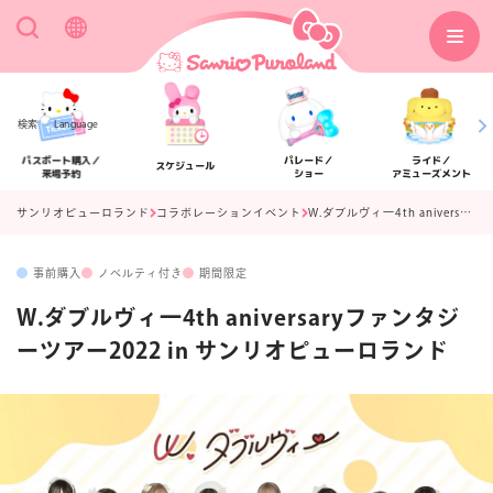
検索
Language
パスポート購入／
パレード／
ライド／
スケジュール
来場予約
ショー
アミューズメント
サンリオピューロランド
コラボレーションイベント
W.ダブルヴィ一4th aniversaryファンタジーツアー2022 in サンリオピューロランド
事前購入
ノベルティ付き
期間限定
アクセス
フロアマップ
W.ダブルヴィ一4th aniversaryファンタジ
ーツアー2022 in サンリオピューロランド