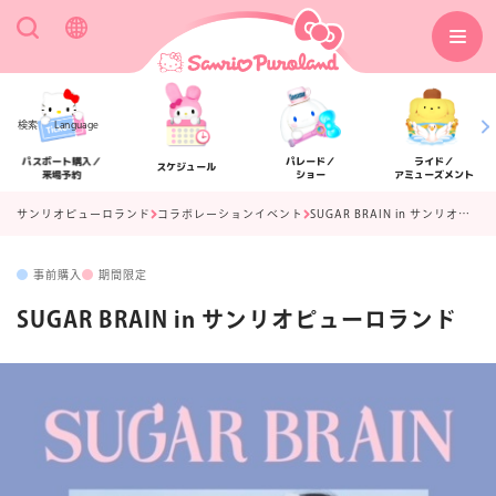
検索
Language
パスポート購入／
パレード／
ライド／
スケジュール
来場予約
ショー
アミューズメント
サンリオピューロランド
コラボレーションイベント
SUGAR BRAIN in サンリオピューロランド
事前購入
期間限定
アクセス
フロアマップ
SUGAR BRAIN in サンリオピューロランド