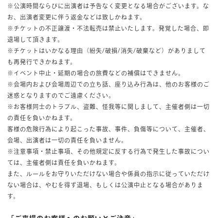
※公演時間ならびに出演者は予告なく変更となる場合がございます。な
お、出演者変更に伴う返金などは致しかねます。
※チケットの不正譲渡・不法転売は禁止いたします。発覚した場合、即
退場して頂きます。
※チケットはいかなる理由（紛失/破損/消失/破棄など）がありまして
も再発行できかねます。
※イベント中止・延期の場合の旅費などの補償はできません。
※会場内および会場周辺での立ち話、座り込み行為は、他のお客様のご
迷惑となりますのでご遠慮ください。
※お客様同士のトラブル、盗難、怪我等に関しまして、主催者側は一切
の責任を負いかねます。
客様の危険行為により起こった事故、事件、負傷等について、主催者、
会場、出演者は一切の責任を負いません。
※注意事項・禁止事項、その他規定に反する行為で発生した事故につい
ては、主催者側は責任を負いかねます。
また、ルールをお守りいただけない場合や係員の指示に従っていただけ
ない場合は、やむを得ず退場、もしくは公演中止となる場合がありま
す。