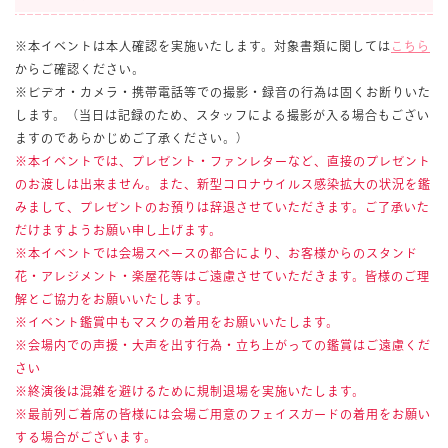
※本イベントは本人確認を実施いたします。対象書類に関しては
こちら
からご確認ください。
※ビデオ・カメラ・携帯電話等での撮影・録音の行為は固くお断りいた
します。（当日は記録のため、スタッフによる撮影が入る場合もござい
ますのであらかじめご了承ください。）
※本イベントでは、プレゼント・ファンレターなど、直接のプレゼント
のお渡しは出来ません。また、新型コロナウイルス感染拡大の状況を鑑
みまして、プレゼントのお預りは辞退させていただきます。ご了承いた
だけますようお願い申し上げます。
※本イベントでは会場スペースの都合により、お客様からのスタンド
花・アレジメント・楽屋花等はご遠慮させていただきます。皆様のご理
解とご協力をお願いいたします。
※イベント鑑賞中もマスクの着用をお願いいたします。
※会場内での声援・大声を出す行為・立ち上がっての鑑賞はご遠慮くだ
さい
※終演後は混雑を避けるために規制退場を実施いたします。
※最前列ご着席の皆様には会場ご用意のフェイスガードの着用をお願い
する場合がございます。