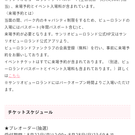
当) 、来場予約とイベント入場料が含まれています。
〈来場予約とは〉
当面の間、パーク内のキャパシティ制限をするため、ピューロランドの
入場にはパスポート(年間パスポート含む)と、
来場予約が必要となります。サンリオピューロランド公式HP又はサン
リオピューロランド公式アプリより、
ピューロランドファンクラブの会員登録（無
料）を行い、事前に来場予
約をお願いしております。
イベントチケットはすでに来場予約が含まれております。（別途、ピュ
ーロランドパスポートとイベント入場料も含まれております。）詳しく
は
こちら
※サンリオピューロランドにはパークオープン時間よりご入場いただけ
ます。
チケットスケジュール
★プレオーダー(抽選)
受付期間：8月22日(月)12:00～8月28日(日)23:59まで