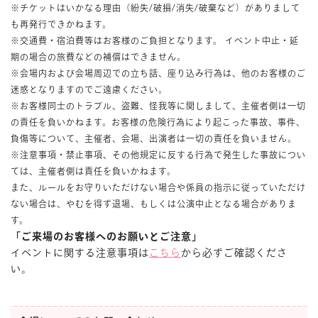
※チケットはいかなる理由（紛失/破損/消失/破棄など）がありまして
も再発行できかねます。
※交通費・宿泊費等はお客様のご負担となります。 イベント中止・延
期の場合の旅費などの補償はできません。
※会場内および会場周辺での立ち話、座り込み行為は、他のお客様のご
迷惑となりますのでご遠慮ください。
※お客様同士のトラブル、盗難、怪我等に関しまして、主催者側は一切
の責任を負いかねます。お客様の危険行為により起こった事故、事件、
負傷等について、主催者、会場、出演者は一切の責任を負いません。
※注意事項・禁止事項、その他規定に反する行為で発生した事故につい
ては、主催者側は責任を負いかねます。
また、ルールをお守りいただけない場合や係員の指示に従っていただけ
ない場合は、やむを得ず退場、もしくは公演中止となる場合がありま
す。
「ご来場のお客様へのお願いとご注意」
イベントに関する注意事項は
こちら
から必ずご確認くださ
い。