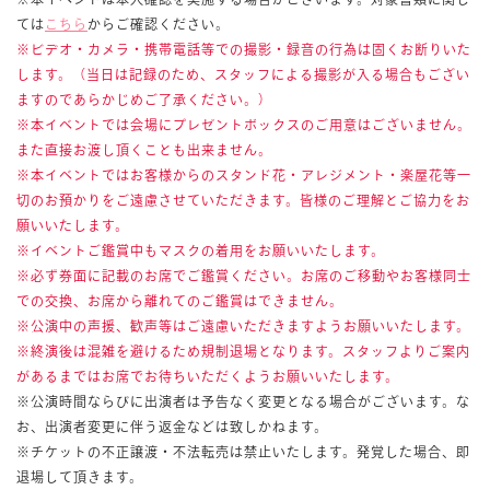
ては
こちら
からご確認ください。
※ビデオ・カメラ・携帯電話等での撮影・録音の行為は固くお断りいた
します。（当日は記録のため、スタッフによる撮影が入る場合もござい
ますのであらかじめご了承ください。）
※本イベントでは会場にプレゼントボックスのご用意はございません。
また直接お渡し頂くことも出来ません。
※本イベントではお客様からのスタンド花・アレジメント・楽屋花等一
切のお預かりをご遠慮させていただきます。皆様のご理解とご協力をお
願いいたします。
※イベントご鑑賞中もマスクの着用をお願いいたします。
※必ず券面に記載のお席でご鑑賞ください。お席のご移動やお客様同士
での交換、お席から離れてのご鑑賞はできません。
※公演中の声援、歓声等はご遠慮いただきますようお願いいたします。
※終演後は混雑を避けるため規制退場となります。スタッフよりご案内
があるまではお席でお待ちいただくようお願いいたします。
※公演時間ならびに出演者は予告なく変更となる場合がございます。な
お、出演者変更に伴う返金などは致しかねます。
※チケットの不正譲渡・不法転売は禁止いたします。発覚した場合、即
退場して頂きます。