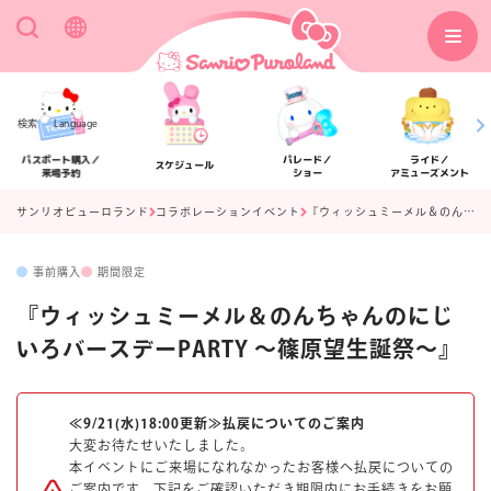
検索
Language
パスポート購入／
パレード／
ライド／
スケジュール
来場予約
ショー
アミューズメント
サンリオピューロランド
コラボレーションイベント
『ウィッシュミーメル＆のんちゃんのにじいろバースデーPARTY ～篠原望生誕祭～』
事前購入
期間限定
アクセス
フロアマップ
『ウィッシュミーメル＆のんちゃんのにじ
いろバースデーPARTY ～篠原望生誕祭～』
≪9/21(水)18:00更新≫払戻についてのご案内
大変お待たせいたしました。
本イベントにご来場になれなかったお客様へ払戻についての
ご案内です。下記をご確認いただき期限内にお手続きをお願