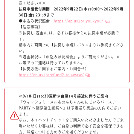
意ください※※
払戻申請受付期間 2022年9月22日(木)10:00～2022年9月
マイページ
30日(金) 23:59まで
●申込み状況照会
https://eplus.jp/jyoukyou/
【注意事項】
※払戻し(返金)には、必ずお客様からの払戻申請が必要で
す。
期限内に画面上の【払戻し申請】ボタンよりお手続きくださ
い。
※返金状況は「申込み状況照会」よりご確認ください。メー
ル等でのご連絡は行っておりません。
【払戻方法に関するご案内・お問合せ】
https://eplus.jp/refund2-toiawase/
≪9/18(日)16:30更新≫台風14号接近に伴うご案内
『ウィッシュミーメル＆のんちゃんのにじいろバースデー
PARTY ～篠原望生誕祭～』は予定通り実施の方向でござい
ます。
なお、本イベントチケットをご購入いただきました方でご来
場いただくお客様は、ご自身の判断で必ず安全を確保できる
方、帰路につける方のみご来場くださいませ。