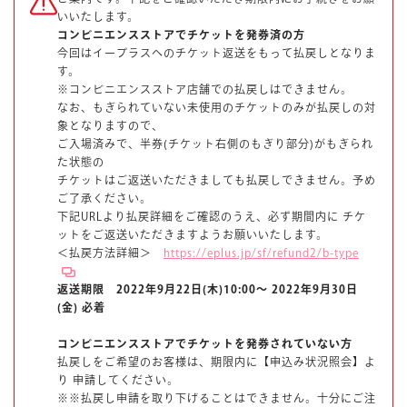
楽しみ方
サービスガイド
いいたします。
コンビニエンスストアでチケットを発券済の方
今回はイープラスへのチケット返送をもって払戻しとなりま
す。
※コンビニエンスストア店舗での払戻しはできません。
なお、もぎられていない未使用のチケットのみが払戻しの対
象となりますので、
ご入場済みで、半券(チケット右側のもぎり部分)がもぎられ
た状態の
よくあるご質問
ニュース
チケットはご返送いただきましても払戻しできません。予め
ご了承ください。
下記URLより払戻詳細をご確認のうえ、必ず期間内に チケ
ットをご返送いただきますようお願いいたします。
＜払戻方法詳細＞
https://eplus.jp/sf/refund2/b-type
返送期限 2022年9月22日(木)10:00～ 2022年9月30日
(金) 必着
コラボレーション
公式SNS／アプリ
イベント
コンビニエンスストアでチケットを発券されていない方
払戻しをご希望のお客様は、期限内に【申込み状況照会】よ
り 申請してください。
※※払戻し申請を取り下げることはできません。十分にご注