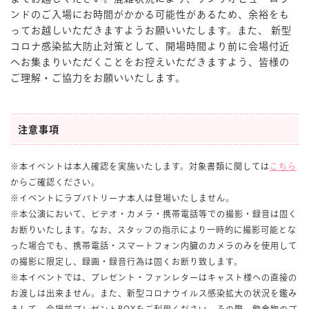
ンドのご入場にお時間がかかる可能性があるため、余裕をも
ってお越しいただきますようお願いいたします。また、 新型
コロナ感染拡大防止対策として、開場時間より前に会場付近
へお集まりいただくことをお控えいただきますよう、皆様の
ご理解・ご協力をお願いいたします。
注意事項
※本イベントは本人確認を実施いたします。対象書類に関しては
こちら
からご確認ください。
※イベントにラブパトリーナ本人は登場いたしません。
※本公演において、ビデオ・カメラ・携帯電話等での撮影・録音は固く
お断りいたします。なお、スタッフの指示により一時的に撮影可能とな
った場合でも、携帯電話・スマートフォン内臓のカメラのみを使用して
の撮影に限定し、録画・録音行為は固くお断り致します。
※本イベントでは、プレゼント・ファンレターはキャスト様への直接の
お渡しは出来ません。また、新型コロナウイルス感染拡大の状況を鑑み
まして、会場前プレゼントBOXをご利用ください。その際、飲食物のプ