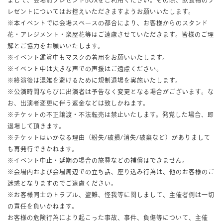
レゼントについてはお控えいただきますようお願いいたします。
※本イベントでは会場スペースの都合により、お客様からのスタンド
花・アレジメント・楽屋花等はご遠慮させていただきます。皆様のご理
解とご協力をお願いいたします。
※イベント鑑賞中もマスクの着用をお願いいたします。
※イベント中は大きな声での声援はご遠慮ください。
※終演後は混雑を避けるために規制退場を実施いたします。
※公演時間ならびに出演者は予告なく変更となる場合がございます。な
お、出演者変更に伴う返金などは致しかねます。
※チケットの不正譲渡・不法転売は禁止いたします。発覚した場合、即
退場して頂きます。
※チケットはいかなる理由（紛失/破損/消失/破棄など）がありまして
も再発行できかねます。
※イベント中止・延期の場合の旅費などの補償はできません。
※会場内および会場周辺での立ち話、座り込み行為は、他のお客様のご
迷惑となりますのでご遠慮ください。
※お客様同士のトラブル、盗難、怪我等に関しまして、主催者側は一切
の責任を負いかねます。
お客様の危険行為により起こった事故、事件、負傷等について、主催