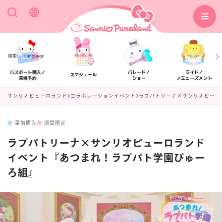
検索
Language
パスポート購入／
パレード／
ライド／
スケジュール
来場予約
ショー
アミューズメント
サンリオピューロランド
コラボレーションイベント
ラブパトリーナ×サンリオピューロランドイベント『あつまれ！ラブパト学園ぴゅーろ組』
事前購入
期間限定
アクセス
フロアマップ
ラブパトリーナ×サンリオピューロランド
イベント『あつまれ！ラブパト学園ぴゅー
ろ組』