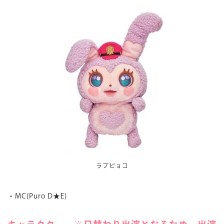
ラブピョコ
・MC(Puro D★E)