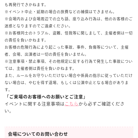
も再発行できかねます。
※イベント中止・延期の場合の旅費などの補償はできません。
※会場内および会場周辺での立ち話、座り込み行為は、他のお客様のご
迷惑となりますのでご遠慮ください。
※お客様同士のトラブル、盗難、怪我等に関しまして、主催者側は一切
の責任を負いかねます。
お客様の危険行為により起こった事故、事件、負傷等について、主催
者、会場、出演者は一切の責任を負いません。
※注意事項・禁止事項、その他規定に反する行為で発生した事故につい
ては、主催者側は責任を負いかねます。
また、ルールをお守りいただけない場合や係員の指示に従っていただけ
ない場合は、やむを得ず退場、もしくは公演中止となる場合がありま
す。
「ご来場のお客様へのお願いとご注意」
イベントに関する注意事項は
こちら
から必ずご確認くださ
い。
会場についてのお問い合わせ