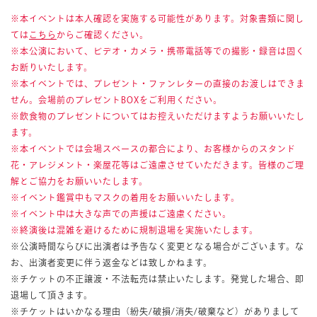
※本イベントは本人確認を実施する可能性があります。対象書類に関し
ては
こちら
からご確認ください。
※本公演において、ビデオ・カメラ・携帯電話等での撮影・録音は固く
お断りいたします。
※本イベントでは、プレゼント・ファンレターの直接のお渡しはできま
せん。会場前のプレゼントBOXをご利用ください。
※飲食物のプレゼントについてはお控えいただけますようお願いいたし
ます。
※本イベントでは会場スペースの都合により、お客様からのスタンド
花・アレジメント・楽屋花等はご遠慮させていただきます。皆様のご理
解とご協力をお願いいたします。
※イベント鑑賞中もマスクの着用をお願いいたします。
※イベント中は大きな声での声援はご遠慮ください。
※終演後は混雑を避けるために規制退場を実施いたします。
※公演時間ならびに出演者は予告なく変更となる場合がございます。な
お、出演者変更に伴う返金などは致しかねます。
※チケットの不正譲渡・不法転売は禁止いたします。発覚した場合、即
退場して頂きます。
※チケットはいかなる理由（紛失/破損/消失/破棄など）がありまして