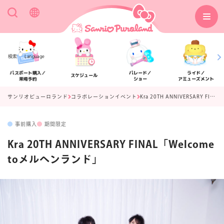
検索
Language
パスポート購入／
パレード／
ライド／
スケジュール
来場予約
ショー
アミューズメント
サンリオピューロランド
コラボレーションイベント
Kra 20TH ANNIVERSARY FINAL「Welcome toメルヘンランド」
事前購入
期間限定
アクセス
フロアマップ
Kra 20TH ANNIVERSARY FINAL「Welcome
toメルヘンランド」