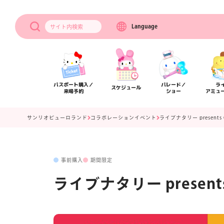
Language
サイト内
検索
パスポート購入／
パレード／
ラ
スケジュール
来場予約
ショー
アミュ
サンリオピューロランド
コラボレーションイベント
ライブナタリー presents 
事前購入
期間限定
ライブナタリー presents 
アクセス
フロアマップ