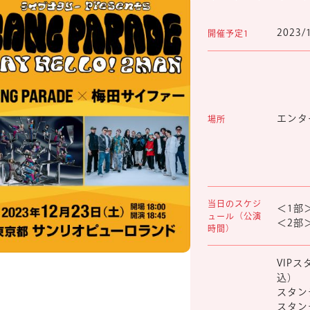
2023/
開催予定1
エンタ
場所
当日のスケジ
＜1部＞ 
ュール（公演
＜2部＞ 
時間）
VIP
込）
スタン
スタン