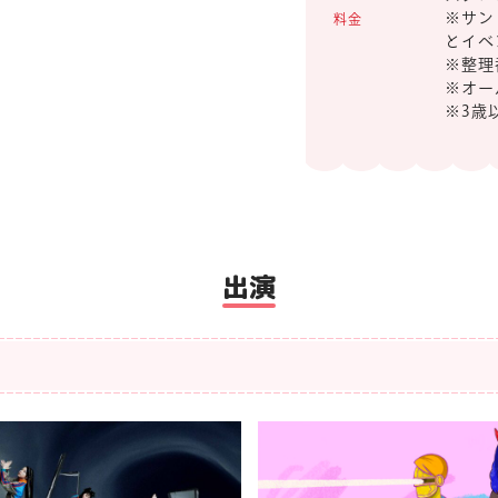
※サン
料金
とイベ
※整理
※オー
※3歳
出演