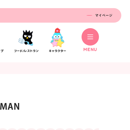
マイページ
M
E
N
U
ップ
フード/レストラン
キャラクター
2MAN
コラボレーション
ス
公式SNS／アプリ
イベント