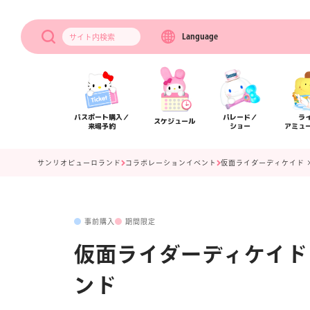
Language
サイト内
検索
パスポート購入／
パレード／
ラ
スケジュール
来場予約
ショー
アミュ
サンリオピューロランド
コラボレーションイベント
仮面ライダーディケイド 
事前購入
期間限定
仮面ライダーディケイド 
ンド
アクセス
フロアマップ