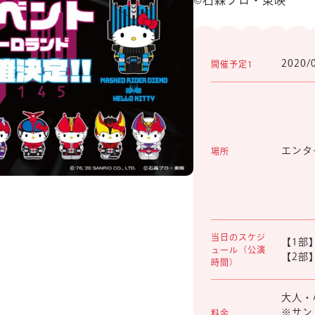
©︎石森プロ・東映
2020/
開催予定1
エンタ
場所
当日のスケジ
【1部】
ュール（公演
【2部】
時間）
大人・
※サン
料金