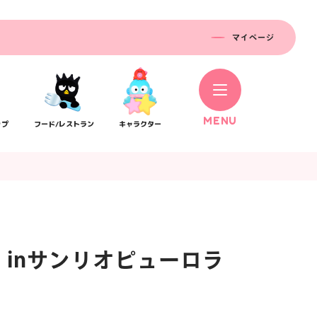
マイページ
M
E
N
U
ップ
フード/レストラン
キャラクター
 inサンリオピューロラ
コラボレーション
ス
公式SNS／アプリ
イベント