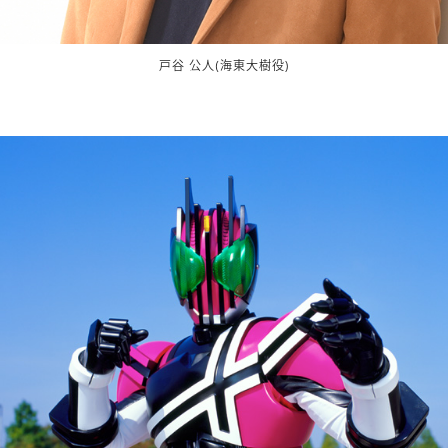
戸谷 公人(海東大樹役)