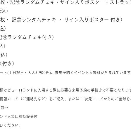
2枚・記念ランダムチェキ・サイン入りポスター・ストラッ
税込）
枚・ 記念ランダムチェキ ・ サイン入りポスター 付き）
税込）
記念ランダムチェキ付き）
税込）
税込）
ス付き）
ト(土日祝日・大人3,900円)、来場予約とイベント入場料が含まれています
様はピューロランドに入場する際に必要な来場予約の手続きは不要となりま
情報カード（ご連絡先など）をご記入、または 二次元コードからのご登録を
分前～
ンド入場口前特設受付
びください。