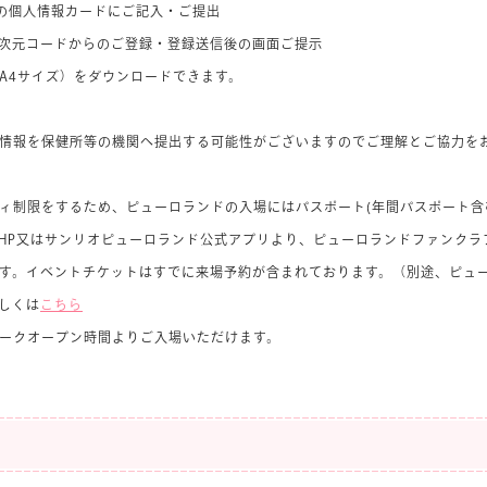
の個人情報カードにご記入・ご提出
二次元コードからのご登録・登録送信後の画面ご提示
A4サイズ）をダウンロードできます。
情報を保健所等の機関へ提出する可能性がございますのでご理解とご協力を
ィ制限をするため、ピューロランドの入場にはパスポート(年間パスポート含
HP又はサンリオピューロランド公式アプリより、ピューロランドファンクラ
す。イベントチケットはすでに来場予約が含まれております。（別途、ピュ
しくは
こちら
ークオープン時間よりご入場いただけます。