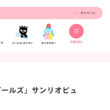
マイページ
M
E
N
U
ップ
フード/レストラン
キャラクター
ルガールズ」サンリオピュ
コラボレーション
ス
公式SNS／アプリ
イベント