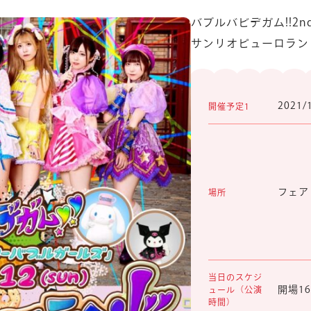
バブルバビデガム!!2
サンリオピューロラン
2021/
開催予定1
フェア
場所
当日のスケジ
開場16:
ュール（公演
時間）