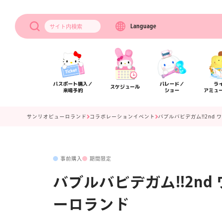
Language
サイト内
検索
パスポート購入／
パレード／
ラ
スケジュール
来場予約
ショー
アミュ
サンリオピューロランド
コラボレーションイベント
バブルバビデガム!!2n
事前購入
期間限定
バブルバビデガム!!2n
ーロランド
アクセス
フロアマップ