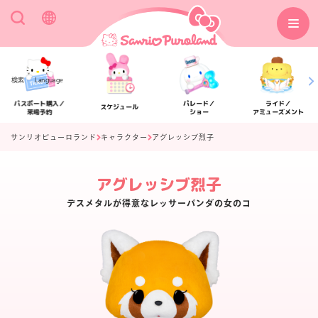
検索
Language
パスポート購入／
パレード／
ライド／
スケジュール
来場予約
ショー
アミューズメント
サンリオピューロランド
キャラクター
アグレッシブ烈子
アグレッシブ烈子
アクセス
フロアマップ
デスメタルが得意なレッサーパンダの女のコ