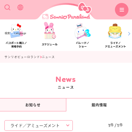
検索
Language
パスポート購入／
パレード／
ライド／
スケジュール
来場予約
ショー
アミューズメント
サンリオピューロランド
ニュース
News
アクセス
フロアマップ
ニュース
お知らせ
館内情報
1
1
/
件
件