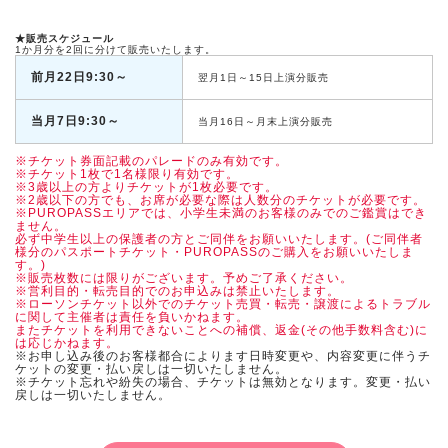
★販売スケジュール
1か月分を2回に分けて販売いたします。
前月22日9:30～
翌月1日～15日上演分販売
当月7日9:30～
当月16日～月末上演分販売
※チケット券面記載のパレードのみ有効です。
※チケット1枚で1名様限り有効です。
※3歳以上の方よりチケットが1枚必要です。
※2歳以下の方でも、お席が必要な際は人数分のチケットが必要です。
※PUROPASSエリアでは、小学生未満のお客様のみでのご鑑賞はでき
ません。
必ず中学生以上の保護者の方とご同伴をお願いいたします。(ご同伴者
様分のパスポートチケット・PUROPASSのご購入をお願いいたしま
す。)
※販売枚数には限りがございます。予めご了承ください。
※営利目的・転売目的でのお申込みは禁止いたします。
※ローソンチケット以外でのチケット売買・転売・譲渡によるトラブル
に関して主催者は責任を負いかねます。
またチケットを利用できないことへの補償、返金(その他手数料含む)に
は応じかねます。
※お申し込み後のお客様都合によります日時変更や、内容変更に伴うチ
ケットの変更・払い戻しは一切いたしません。
※チケット忘れや紛失の場合、チケットは無効となります。変更・払い
戻しは一切いたしません。