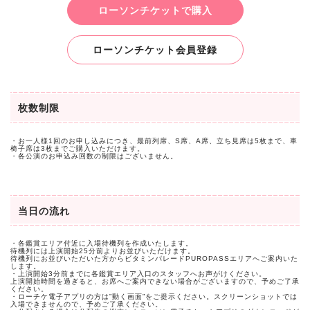
ローソンチケットで購入
ローソンチケット会員登録
枚数制限
・お一人様1回のお申し込みにつき、
最前列席、S席、A席、立ち見席は5枚まで、
車
椅子席は3枚までご購入いただけます。
・各公演のお申込み回数の制限はございません。
当日の流れ
・各鑑賞エリア付近に入場待機列を作成いたします。
待機列には上演開始
25
分前よりお並びいただけます。
待機列にお並びいただいた方からビタミンパレード
PUROPASS
エリアへご案内いた
します。
・上演開始
3
分前までに各鑑賞エリア入口のスタッフへお声がけください。
上演開始時間を過ぎると、お席へご案内できない場合がございますので、予めご了承
ください。
・ローチケ電子アプリの方は
”
動く画面
”
をご提示ください。スクリーンショットでは
入場できませんので、予めご了承ください。