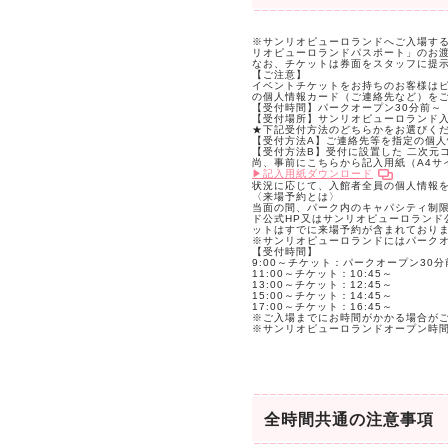
※サンリオピューロランドへご入場す
リオピューロランドパスポート」のお
なお、
チケットは券面をスタッフに提
【ご注意】
イベントチケットをお持ちのお客様は
の個人情報カード（ご連絡先など）をご
【受付時間】パークオープン30分前～
【受付場所】サンリオピューロランド
★下記受付方法のどちらかをお選びく
【受付方法A】ご連絡先等を指定の個
【受付方法B】受付に設置した 二次元
尚、事前にこちらから記入用紙（A4サ
▶︎記入用紙ダウンロード
状況に応じて、入館者全員の個人情報
〈来場予約とは〉
当面の間、パーク内のキャパシティ制限
ド公式HP又はサンリオピューロラン
ットはすでに来場予約が含まれており
※サンリオピューロランドにはパーク
【受付時間】
9:00～チケット：パークオープン30分
11:00～チケット：10:45～
13:00～チケット：12:45～
15:00～チケット：14:45～
17:00～チケット：16:45～
※ご入場までにお時間がかかる場合が
※サンリオピューロランドオープン時
全時間共通の注意事項