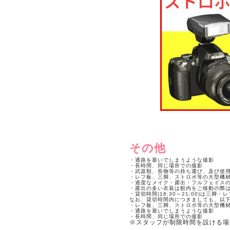
その他
・通路を塞いでしまうような撮影
・長時間、同じ場所での撮影
・武器類、長物等の持ち運び、及び使
・レフ板、三脚、ストロボ等の大型機
・過度なメイク・露出・フルフェイス
・露出の多い衣装は館内をご移動の際
・貸切時間(18:30～21:00)は三
なお、貸切時間内につきましても、以
・レフ板、三脚、ストロボ等の大型機
・通路を塞いでしまうような撮影
・長時間、同じ場所での撮影
※スタッフが制限時間を設ける場