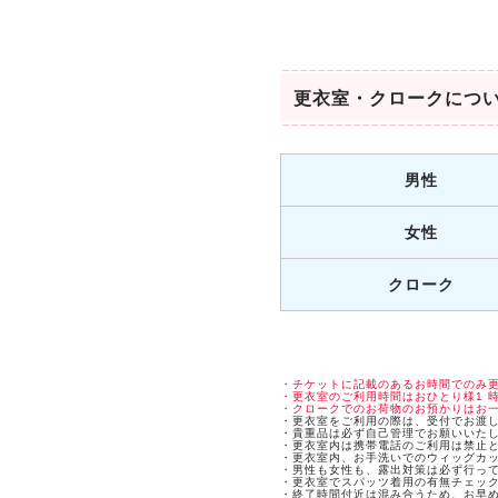
更衣室・クロークにつ
男性
女性
クローク
・チケットに記載のあるお時間でのみ
・更衣室のご利用時間はおひとり様1 時
・クロークでのお荷物のお預かりはお一
・更衣室をご利用の際は、受付でお渡し
・貴重品は必ず自己管理でお願いいた
・更衣室内は携帯電話のご利用は禁止
・更衣室内、お手洗いでのウィッグカ
・男性も女性も、露出対策は必ず行っ
・更衣室でスパッツ着用の有無チェッ
・終了時間付近は混み合うため、お早