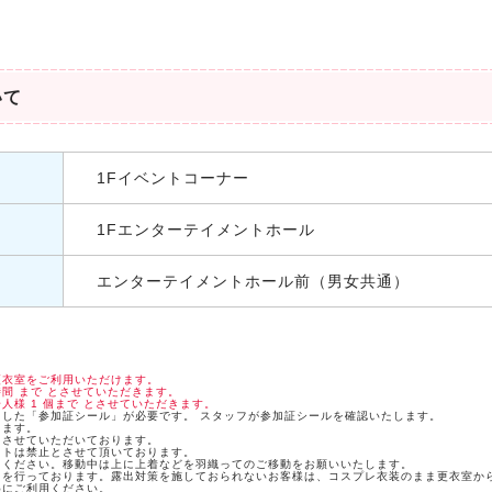
いて
1Fイベントコーナー
1Fエンターテイメントホール
エンターテイメントホール前（男女共通）
更衣室をご利用いただけます。
間 まで とさせていただきます。
人様 1 個まで とさせていただきます。
した「参加証シール」が必要です。 スタッフが参加証シールを確認いたします。
します。
とさせていただいております。
ットは禁止とさせて頂いております。
てください。移動中は上に上着などを羽織ってのご移動をお願いいたします。
クを行っております。露出対策を施しておられないお客様は、コスプレ衣装のまま更衣室か
めにご利用ください。