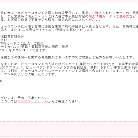
る前にサンリオピューロランド入場口前特設受付にて、事前にご購入されたチケットのご提
渡し、また緊急時に備えチケットご購入者ご本人様は指定の
個人情報カード（ご連絡先など
示後、お客様ご自身で半券を切り取り、所定の箱にお入れください。
ピューロランドに入場する際に必要な来場予約の手続きは不要となります。また、緊急時に
記入、または 二次元コードからのご登録をお願いいたします。
入場口前特設受付
ださい。
人情報カードにご記入・ご提出
コードからのご登録・登録送信後の画面ご提示
イズ）をダウンロードできます。
を保健所等の機関へ提出する可能性がございますのでご理解とご協力をお願いいたします。
をするため、ピューロランドの入場にはパスポート(年間パスポート含む)と、来場予約が
ド公式アプリより、ピューロランドファンクラブの会員登録（無料）を行い、事前に来場予
ます。（別途、ピューロランドパスポートとイベント入場料も含まれております。）詳しく
オープン時間よりご入場いただけます。
前～
ございます。予めご了承ください。
間については
本日のスケジュール
からご確認ください。