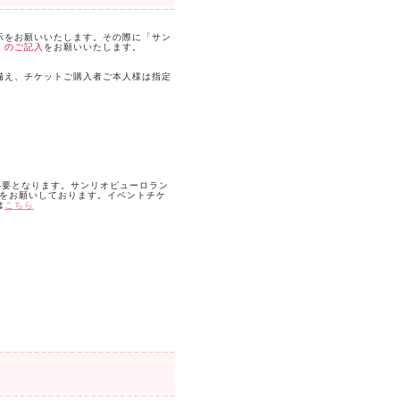
示をお願いいたします。その際に「サン
）のご記入
をお願いいたします。
備え、チケットご購入者ご本人様は指定
必要となります。サンリオピューロラン
約をお願いしております。イベントチケ
は
こちら