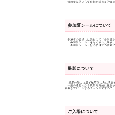
・混雑状況によっては別の場所をご案
参加証シールについて
・参加者の皆様には受付にて「参加証
・「参加証シール」をなくされた場合
・「参加証シール」は必ず目立つ位置
撮影について
・ 撮影の際には必ず被写体の方に承諾
・一般の通行人から風景写真的に撮影
衣装をアピールするチャンスですので
ご入場について