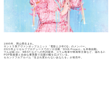
1995年、岡山県生まれ。
サントラ系アヴァンポップユニット「電影と少年CQ」のメンバー。
2021年よりセルフプロデュースでのソロ活動「DIVA Project」を本格始動。
でんぱ組.inc、WEST.などへの作詞提供、コラム執筆や映画祭主催など、溢れるJ-
POP歌姫愛と自由な審美眼で活躍の幅を広げている。
セカンドフルアルバム『生まれ変わらないあなたを』が発売中。