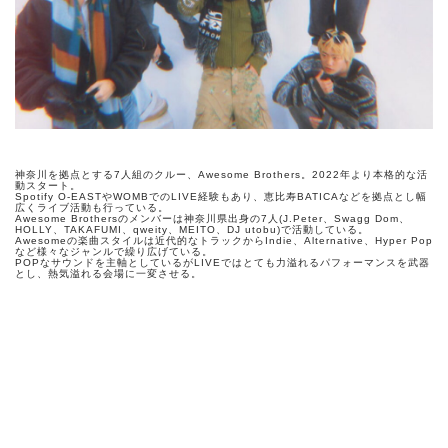
神奈川を拠点とする7人組のクルー、Awesome Brothers。2022年より本格的な活
動スタート。
Spotify O-EASTやWOMBでのLIVE経験もあり、恵比寿BATICAなどを拠点とし幅
広くライブ活動も行っている。
Awesome Brothersのメンバーは神奈川県出身の7人(J.Peter、Swagg Dom、
HOLLY、TAKAFUMI、qweity、MEITO、DJ utobu)で活動している。
Awesomeの楽曲スタイルは近代的なトラックからIndie、Alternative、Hyper Pop
など様々なジャンルで繰り広げている。
POPなサウンドを主軸としているがLIVEではとても力溢れるパフォーマンスを武器
とし、熱気溢れる会場に一変させる。