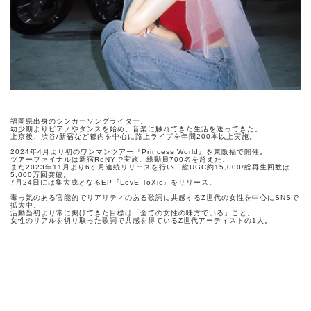
福岡県出身のシンガーソングライター。
幼少期よりピアノやダンスを始め、音楽に触れてきた生活を送ってきた。
上京後、渋谷/新宿など都内を中心に路上ライブを年間200本以上実施。
2024年4月より初のワンマンツアー『Princess World』を東阪福で開催。
ツアーファイナルは新宿ReNYで実施。総動員700名を超えた。
また2023年11月より6ヶ月連続リリースを行い、総UGC約15,000/総再生回数は
5,000万回突破。
7月24日には集大成となるEP『LovE ToXic』をリリース。
毒っ気のある官能的でリアリティのある歌詞に共感するZ世代の女性を中心にSNSで
拡大中。
活動当初より常に掲げてきた目標は「全ての女性の味方でいる」こと。
女性のリアルを切り取った歌詞で共感を得ているZ世代アーティストの1人。