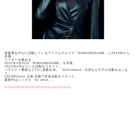
青森県を中心に活動しているアイドルグループ「RINGOMUSUME」に2013年から
所属。
リーダーを務める。
2022年3月31日「RINGOMUSUME」を卒業。
2022年4月からソロ活動をスタート。
バラエティ番組などTVに多数出演。「Girls Award」出演などモデル活動をおこな
う。
2023年Ourin-王林-名義で音楽活動をスタート。
最新作はシングル「So what」。
https://www.universal-music.co.jp/ourin/