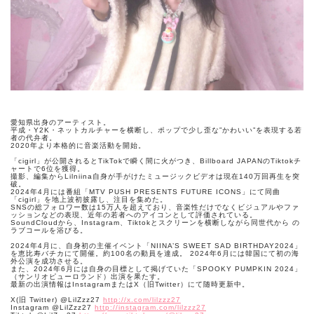
愛知県出身のアーティスト。
平成・Y2K・ネットカルチャーを横断し、ポップで少し歪な”かわいい”を表現する若
者の代弁者。
2020年より本格的に音楽活動を開始。
「cigirl」が公開されるとTikTokで瞬く間に火がつき、Billboard JAPANのTiktokチ
ャートで6位を獲得。
撮影、編集からLilniina自身が手がけたミュージックビデオは現在140万回再生を突
破。
2024年4月には番組「MTV PUSH PRESENTS FUTURE ICONS」にて同曲
「cigirl」を地上波初披露し、注目を集めた。
SNSの総フォロワー数は15万人を超えており、音楽性だけでなくビジュアルやファ
ッションなどの表現、近年の若者へのアイコンとして評価されている。
SoundCloudから、Instagram、Tiktokとスクリーンを横断しながら同世代から の
ラブコールを浴びる。
2024年4月に、自身初の主催イベント「NIINA’S SWEET SAD BIRTHDAY2024」
を恵比寿バチカにて開催。約100名の動員を達成。 2024年6月には韓国にて初の海
外公演を成功させる。
また、2024年6月には自身の目標として掲げていた「SPOOKY PUMPKIN 2024」
（サンリオピューロランド）出演を果たす。
最新の出演情報はInstagramまたはX（旧Twitter）にて随時更新中。
X(旧 Twitter) @LilZzz27
http://x.com/lilzzz27
Instagram @LilZzz27
http://instagram.com/lilzzz27