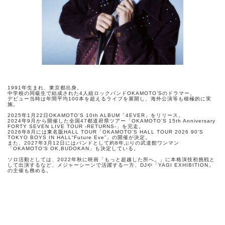
1991年生まれ、東京都出身。
中学校の同級生で結成された4人組ロックバンドOKAMOTO’Sのドラマー。
デビュー当時は年間平均100本を超えるライブを展開し、海外公演等も積極的に実
施。
2025年1月22日OKAMOTO’S 10th ALBUM「4EVER」をリリース。
2024年9月から開催した全国47都道府県ツアー「OKAMOTO’S 15th Anniversary
FORTY SEVEN LIVE TOUR -RETURNS-」を完走。
2026年8月には東名阪HALL TOUR「OKAMOTO’S HALL TOUR 2026 90’S
TOKYO BOYS IN HALL“Future Eve”」の開催が決定。
また、2027年3月12日にはバンドとして約8年ぶりの武道館ワンマン
「OKAMOTO’S OK,BUDOKAN」も決定している。
ソロ活動としては、2022年秋に映画「もっと超越した所へ。」に本格演技初挑戦と
して出演するなど、メジャーシーンで活躍する一方、DJや「YAGI EXHIBITION」
の主催も務める。