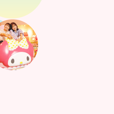
マイメロードドライブ
マイメロカーに乗ってマイ
よう！
6つのフォトポイントがある
撮影した写真は、スタンプ
♪